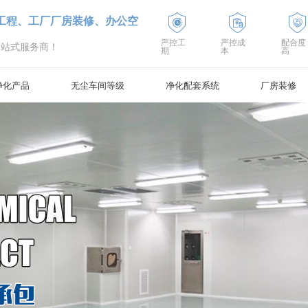
工程、工厂厂房装修、办公空
严控工
严控成
配合度
一站式服务商！
期
本
高
净化产品
无尘车间等级
净化配套系统
厂房装修